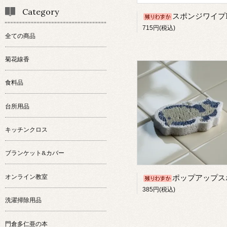
Category
スポンジワイプMサイズ/く
715円(税込)
全ての商品
菊花線香
食料品
台所用品
キッチンクロス
ブランケット&カバー
オンライン教室
ポップアップスポンジ/ねこ
385円(税込)
洗濯掃除用品
門倉多仁亜の本