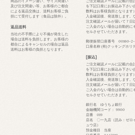
商品のイメージ違い、サイズ間違い
ご注文確認メールに記載の合
及び注文間違い等、お客様のご都合
を下記口座にお振込み下さい(
による返品交換は、送料お客様ご負
数料はお客様負担となります
担にて受付します（食品は除外）。
入金確認後、発送致します。
注文確認メールが届いて７日
ご入金のない場合は自動的に
返品送料
セルさせていただきます。
当社の不手際により不備が発生した
場合は送料を負担します。お客様の
郵便振替口座番号 00160-2-4
都合によるキャンセルの場合は返品
口座名称 (有)クッキングホリ
送料はお客様の負担となります。
[振込]
ご注文確認メールに記載の合
を下記口座にお振込み下さい(
数料はお客様負担となります
入金確認後、発送致します。
注文確認メールが届いて７日
ご入金のない場合は自動的に
セルさせていただきます。
銀行名 ゆうちょ銀行
金融機関コード： 9900
店番 019
店名 〇一九店（読み：ゼロ
ュウ店）
預金種目 当座