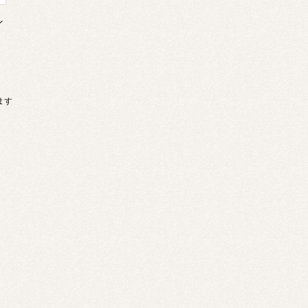
ン
います