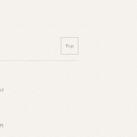
Top
届け
円