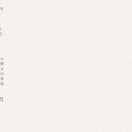
0円
円
円
から
郵便
りま
備が
発送
お知
]