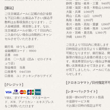
静岡・愛知・岐阜・三重 940円
京都・滋賀・奈良・和歌山 1,06
[振込]
大阪・兵庫 1,060円
ご注文確認メールに記載の合計金額
岡山・広島・山口 1,190円
を下記口座にお振込み下さい(振込手
鳥取・島根 1,190円
数料はお客様負担となります）。ご
香川・徳島・高知・愛媛 1,190
入金確認後、発送致します。なお、
福岡・佐賀・長崎・熊本 1,360
注文確認メールが届いて７日以内に
大分・宮崎・鹿児島 1,360 円
ご入金のない場合は自動的にキャン
沖縄 1,680 円
セルさせていただきます。
ご注文より7日以内に発送します
銀行名 ゆうちょ銀行
日時指定は注文日より１週間後
金融機関コード： 9900
可能となりますが、銀行振込、
店番 019
振替の場合は入金後の発送とな
店名 〇一九店（読み：ゼロイチキ
す。発送希望日がない場合は準
ュウ店）
整い次第発送させて頂きます。
預金種目 当座
が完了しましたら、メールにて
口座番号 0447219
らせします。
口座名 ユ）クッキングホリデイズ
[クロネコヤマト/日付指定不可
[クレジット]
[レターパックライト]
全国一律430円でポスト投函
VISA、ダイナース、マスターカー
※追跡サービス有
ド、JCB、アメリカン・エキスプレス
※お届け日時の指定は不可
をご利用いただけます