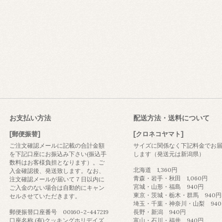
お支払い方法
配送方法・送料について
[郵便振替]
[クロネコヤマト]
ご注文確認メールに記載の合計金額
サイズに関係なく下記料金でお
を下記口座にお振込み下さい(振込手
します（発送元は新潟県）
数料はお客様負担となります）。ご
北海道 1,360円
入金確認後、発送致します。なお、
青森・岩手・秋田 1,060円
注文確認メールが届いて７日以内に
宮城・山形・福島 940円
ご入金のない場合は自動的にキャン
東京・茨城・栃木・群馬 940円
セルさせていただきます。
埼玉・千葉・神奈川・山梨 940
郵便振替口座番号 00160-2-447219
長野・新潟 940円
口座名称 (有)クッキングホリデイズ
富山・石川・福井 940円