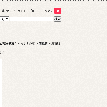
マイアカウント
カートを見る
0
並び順を変更 ]
-
おすすめ順
-
価格順
-
新着順
います