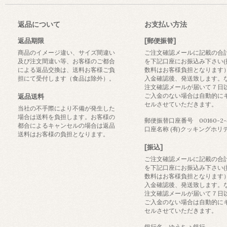
返品について
お支払い方法
返品期限
[郵便振替]
商品のイメージ違い、サイズ間違い
ご注文確認メールに記載の合
及び注文間違い等、お客様のご都合
を下記口座にお振込み下さい(
による返品交換は、送料お客様ご負
数料はお客様負担となります
担にて受付します（食品は除外）。
入金確認後、発送致します。
注文確認メールが届いて７日
ご入金のない場合は自動的に
返品送料
セルさせていただきます。
当社の不手際により不備が発生した
場合は送料を負担します。お客様の
郵便振替口座番号 00160-2-4
都合によるキャンセルの場合は返品
口座名称 (有)クッキングホリ
送料はお客様の負担となります。
[振込]
ご注文確認メールに記載の合
を下記口座にお振込み下さい(
数料はお客様負担となります
入金確認後、発送致します。
注文確認メールが届いて７日
ご入金のない場合は自動的に
セルさせていただきます。
銀行名 ゆうちょ銀行