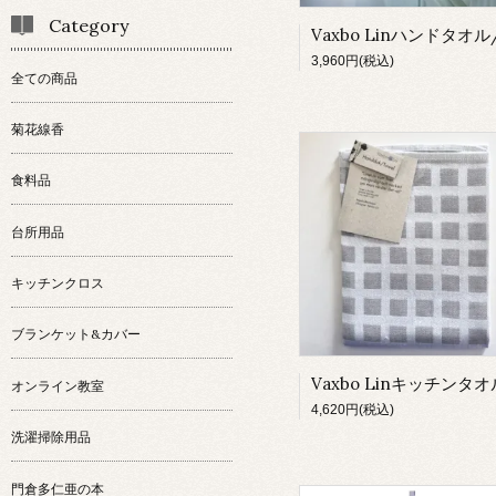
Category
3,960円(税込)
全ての商品
菊花線香
食料品
台所用品
キッチンクロス
ブランケット&カバー
オンライン教室
4,620円(税込)
洗濯掃除用品
門倉多仁亜の本