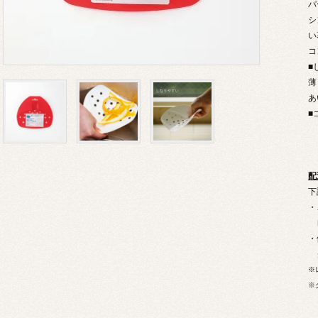
パ
シ
い
コ
■
薄
あ
■
配
下
・
レ
・
ク
※
※