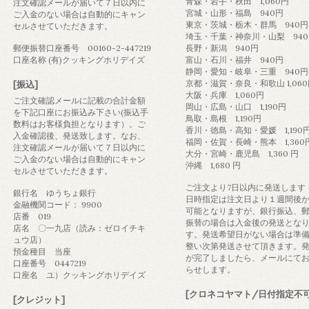
青森・岩手・秋田 1,060円
注文確認メールが届いて７日以内に
宮城・山形・福島 940円
ご入金のない場合は自動的にキャン
東京・茨城・栃木・群馬 940円
セルさせていただきます。
埼玉・千葉・神奈川・山梨 940
郵便振替口座番号 00160-2-447219
長野・新潟 940円
口座名称 (有)クッキングホリデイズ
富山・石川・福井 940円
静岡・愛知・岐阜・三重 940円
京都・滋賀・奈良・和歌山 1,06
[振込]
大阪・兵庫 1,060円
ご注文確認メールに記載の合計金額
岡山・広島・山口 1,190円
を下記口座にお振込み下さい(振込手
鳥取・島根 1,190円
数料はお客様負担となります）。ご
香川・徳島・高知・愛媛 1,190
入金確認後、発送致します。なお、
福岡・佐賀・長崎・熊本 1,360
注文確認メールが届いて７日以内に
大分・宮崎・鹿児島 1,360 円
ご入金のない場合は自動的にキャン
沖縄 1,680 円
セルさせていただきます。
ご注文より7日以内に発送します
銀行名 ゆうちょ銀行
日時指定は注文日より１週間後
金融機関コード： 9900
可能となりますが、銀行振込、
店番 019
振替の場合は入金後の発送とな
店名 〇一九店（読み：ゼロイチキ
す。発送希望日がない場合は準
ュウ店）
整い次第発送させて頂きます。
預金種目 当座
が完了しましたら、メールにて
口座番号 0447219
らせします。
口座名 ユ）クッキングホリデイズ
[クロネコヤマト/日付指定不可
[クレジット]