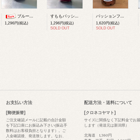
すももパッションフルーツジャム
パッションフルーツジャム/ギフトボックス入
ブルーベリー柚子ジャム
1,296円(税込)
1,620円(税込)
1,296円(税込)
SOLD OUT
SOLD OUT
お支払い方法
配送方法・送料について
[郵便振替]
[クロネコヤマト]
ご注文確認メールに記載の合計金額
サイズに関係なく下記料金でお
を下記口座にお振込み下さい(振込手
します（発送元は新潟県）
数料はお客様負担となります）。ご
北海道 1,360円
入金確認後、発送致します。なお、