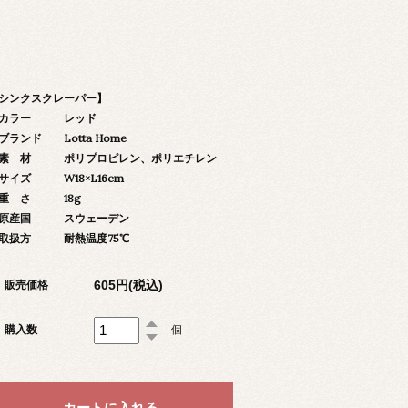
シンクスクレーパー】
カラー レッド
ランド Lotta Home
 材 ポリプロピレン、ポリエチレン
イズ W18×L16cm
重 さ 18g
原産国 スウェーデン
取扱方 耐熱温度75℃
605円(税込)
販売価格
購入数
個