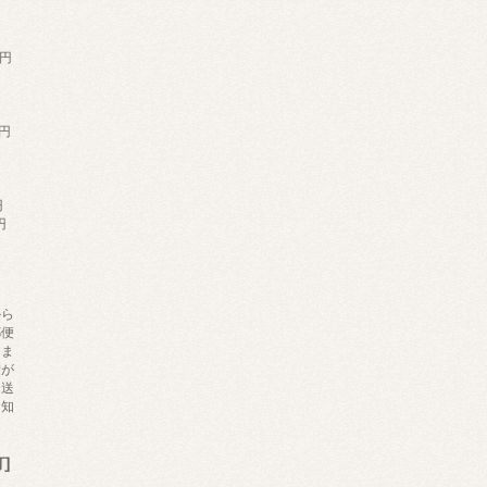
円
0円
円
円
から
郵便
りま
備が
発送
お知
]