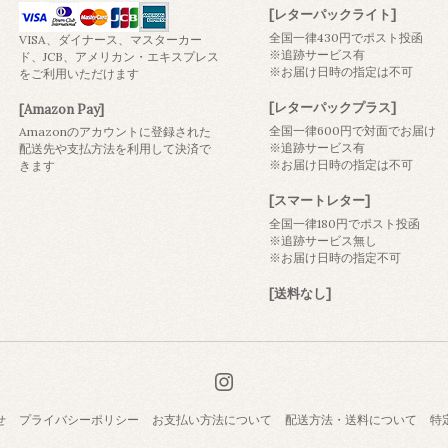
[レターパックライト]
全国一律430円でポスト投函
VISA、ダイナース、マスターカー
※追跡サービス有
ド、JCB、アメリカン・エキスプレス
※お届け日時の指定は不可
をご利用いただけます
[レターパックプラス]
[Amazon Pay]
全国一律600円で対面でお届け
Amazonのアカウントに登録された
※追跡サービス有
配送先や支払方法を利用して決済で
※お届け日時の指定は不可
きます
[スマートレター]
全国一律180円でポスト投函
※追跡サービス無し
※お届け日時の指定不可
[送料なし]
せ
プライバシーポリシー
お支払い方法について
配送方法・送料について
特