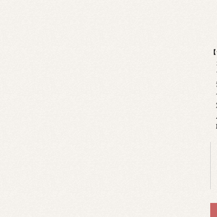
【
ブ
素
サ