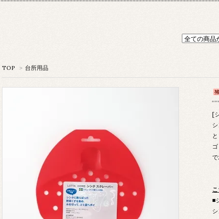
TOP
>
台所用品
[
シ
と
ゴ
で
こ
■
シ