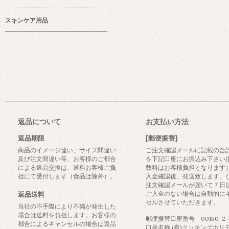
スキンケア用品
返品について
お支払い方法
返品期限
[郵便振替]
商品のイメージ違い、サイズ間違い
ご注文確認メールに記載の合
及び注文間違い等、お客様のご都合
を下記口座にお振込み下さい(
による返品交換は、送料お客様ご負
数料はお客様負担となります
担にて受付します（食品は除外）。
入金確認後、発送致します。
注文確認メールが届いて７日
ご入金のない場合は自動的に
返品送料
セルさせていただきます。
当社の不手際により不備が発生した
場合は送料を負担します。お客様の
郵便振替口座番号 00160-2-4
都合によるキャンセルの場合は返品
口座名称 (有)クッキングホリ