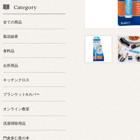
Category
全ての商品
菊花線香
食料品
台所用品
キッチンクロス
ブランケット&カバー
オンライン教室
洗濯掃除用品
門倉多仁亜の本