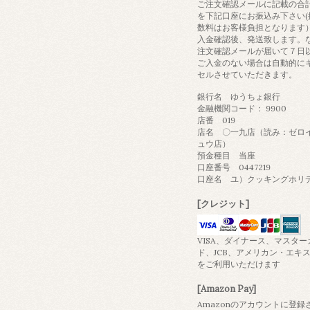
ご注文確認メールに記載の合
を下記口座にお振込み下さい(
数料はお客様負担となります
入金確認後、発送致します。
注文確認メールが届いて７日
ご入金のない場合は自動的に
セルさせていただきます。
銀行名 ゆうちょ銀行
金融機関コード： 9900
店番 019
店名 〇一九店（読み：ゼロ
ュウ店）
預金種目 当座
口座番号 0447219
口座名 ユ）クッキングホリ
[クレジット]
VISA、ダイナース、マスター
ド、JCB、アメリカン・エキ
をご利用いただけます
[Amazon Pay]
Amazonのアカウントに登録