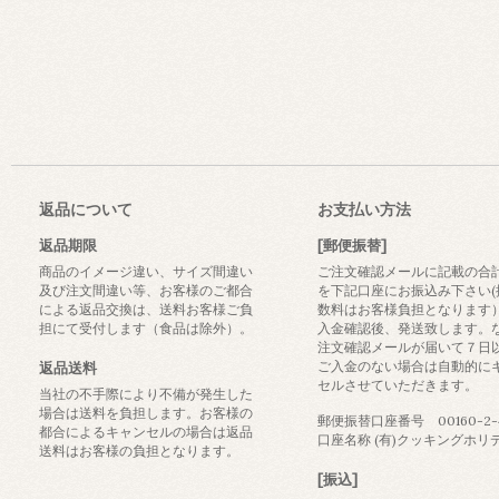
返品について
お支払い方法
返品期限
[郵便振替]
商品のイメージ違い、サイズ間違い
ご注文確認メールに記載の合
及び注文間違い等、お客様のご都合
を下記口座にお振込み下さい(
による返品交換は、送料お客様ご負
数料はお客様負担となります
担にて受付します（食品は除外）。
入金確認後、発送致します。
注文確認メールが届いて７日
ご入金のない場合は自動的に
返品送料
セルさせていただきます。
当社の不手際により不備が発生した
場合は送料を負担します。お客様の
郵便振替口座番号 00160-2-4
都合によるキャンセルの場合は返品
口座名称 (有)クッキングホリ
送料はお客様の負担となります。
[振込]