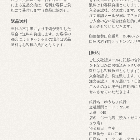
による返品交換は、送料お客様ご負
数料はお客様負担となります
担にて受付します（食品は除外）。
入金確認後、発送致します。
注文確認メールが届いて７日
ご入金のない場合は自動的に
返品送料
セルさせていただきます。
当社の不手際により不備が発生した
場合は送料を負担します。お客様の
郵便振替口座番号 00160-2-4
都合によるキャンセルの場合は返品
口座名称 (有)クッキングホリ
送料はお客様の負担となります。
[振込]
ご注文確認メールに記載の合
を下記口座にお振込み下さい(
数料はお客様負担となります
入金確認後、発送致します。
注文確認メールが届いて７日
ご入金のない場合は自動的に
セルさせていただきます。
銀行名 ゆうちょ銀行
金融機関コード： 9900
店番 019
店名 〇一九店（読み：ゼロ
ュウ店）
預金種目 当座
口座番号 0447219
口座名 ユ）クッキングホリ