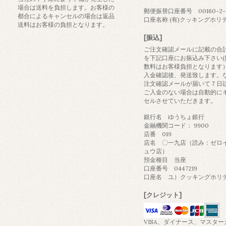
場合は送料を負担します。お客様の
郵便振替口座番号 00160-2-4
都合によるキャンセルの場合は返品
口座名称 (有)クッキングホリ
送料はお客様の負担となります。
[振込]
ご注文確認メールに記載の合
を下記口座にお振込み下さい(
数料はお客様負担となります
入金確認後、発送致します。
注文確認メールが届いて７日
ご入金のない場合は自動的に
セルさせていただきます。
銀行名 ゆうちょ銀行
金融機関コード： 9900
店番 019
店名 〇一九店（読み：ゼロ
ュウ店）
預金種目 当座
口座番号 0447219
口座名 ユ）クッキングホリ
[クレジット]
VISA、ダイナース、マスター