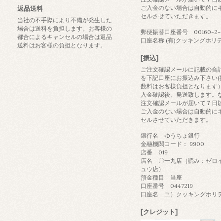
ご入金のない場合は自動的に
返品送料
セルさせていただきます。
当社の不手際により不備が発生した
場合は送料を負担します。お客様の
郵便振替口座番号 00160-2-4
都合によるキャンセルの場合は返品
口座名称 (有)クッキングホリ
送料はお客様の負担となります。
[振込]
ご注文確認メールに記載の合
を下記口座にお振込み下さい(
数料はお客様負担となります
入金確認後、発送致します。
注文確認メールが届いて７日
ご入金のない場合は自動的に
セルさせていただきます。
銀行名 ゆうちょ銀行
金融機関コード： 9900
店番 019
店名 〇一九店（読み：ゼロ
ュウ店）
預金種目 当座
口座番号 0447219
口座名 ユ）クッキングホリ
[クレジット]