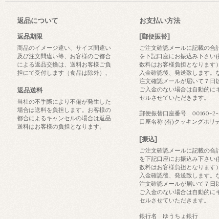
返品について
お支払い方法
返品期限
[郵便振替]
商品のイメージ違い、サイズ間違い
ご注文確認メールに記載の合
及び注文間違い等、お客様のご都合
を下記口座にお振込み下さい(
による返品交換は、送料お客様ご負
数料はお客様負担となります
担にて受付します（食品は除外）。
入金確認後、発送致します。
注文確認メールが届いて７日
ご入金のない場合は自動的に
返品送料
セルさせていただきます。
当社の不手際により不備が発生した
場合は送料を負担します。お客様の
郵便振替口座番号 00160-2-4
都合によるキャンセルの場合は返品
口座名称 (有)クッキングホリ
送料はお客様の負担となります。
[振込]
ご注文確認メールに記載の合
を下記口座にお振込み下さい(
数料はお客様負担となります
入金確認後、発送致します。
注文確認メールが届いて７日
ご入金のない場合は自動的に
セルさせていただきます。
銀行名 ゆうちょ銀行