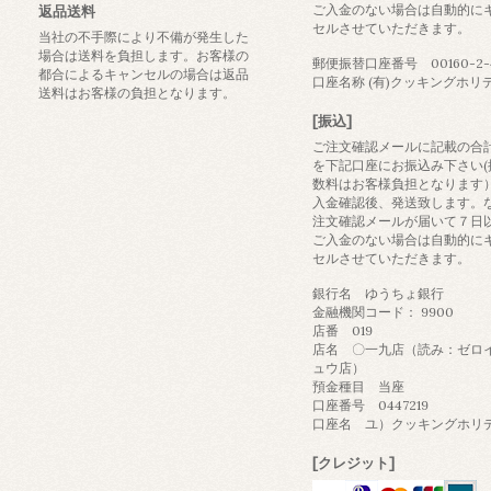
ご入金のない場合は自動的に
返品送料
セルさせていただきます。
当社の不手際により不備が発生した
場合は送料を負担します。お客様の
郵便振替口座番号 00160-2-4
都合によるキャンセルの場合は返品
口座名称 (有)クッキングホリ
送料はお客様の負担となります。
[振込]
ご注文確認メールに記載の合
を下記口座にお振込み下さい(
数料はお客様負担となります
入金確認後、発送致します。
注文確認メールが届いて７日
ご入金のない場合は自動的に
セルさせていただきます。
銀行名 ゆうちょ銀行
金融機関コード： 9900
店番 019
店名 〇一九店（読み：ゼロ
ュウ店）
預金種目 当座
口座番号 0447219
口座名 ユ）クッキングホリ
[クレジット]