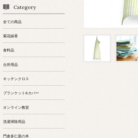
Category
全ての商品
菊花線香
食料品
台所用品
キッチンクロス
ブランケット&カバー
オンライン教室
洗濯掃除用品
門倉多仁亜の本