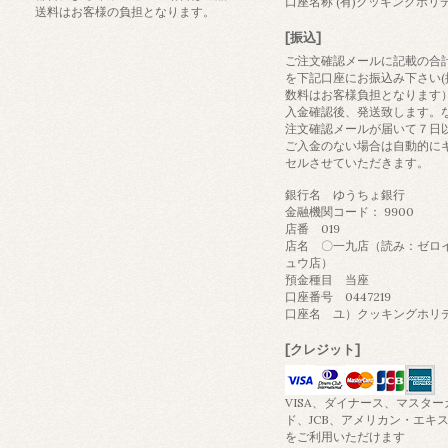
口座名称 (有)クッキングホリ
送料はお客様の負担となります。
[振込]
ご注文確認メールに記載の合
を下記口座にお振込み下さい(
数料はお客様負担となります
入金確認後、発送致します。
注文確認メールが届いて７日
ご入金のない場合は自動的に
セルさせていただきます。
銀行名 ゆうちょ銀行
金融機関コード： 9900
店番 019
店名 〇一九店（読み：ゼロ
ュウ店）
預金種目 当座
口座番号 0447219
口座名 ユ）クッキングホリ
[クレジット]
VISA、ダイナース、マスター
ド、JCB、アメリカン・エキ
をご利用いただけます