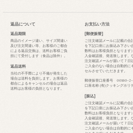
返品について
お支払い方法
返品期限
[郵便振替]
商品のイメージ違い、サイズ間違い
ご注文確認メールに記載の合
及び注文間違い等、お客様のご都合
を下記口座にお振込み下さい(
による返品交換は、送料お客様ご負
数料はお客様負担となります
担にて受付します（食品は除外）。
入金確認後、発送致します。
注文確認メールが届いて７日
ご入金のない場合は自動的に
返品送料
セルさせていただきます。
当社の不手際により不備が発生した
場合は送料を負担します。お客様の
郵便振替口座番号 00160-2-4
都合によるキャンセルの場合は返品
口座名称 (有)クッキングホリ
送料はお客様の負担となります。
[振込]
ご注文確認メールに記載の合
を下記口座にお振込み下さい(
数料はお客様負担となります
入金確認後、発送致します。
注文確認メールが届いて７日
ご入金のない場合は自動的に