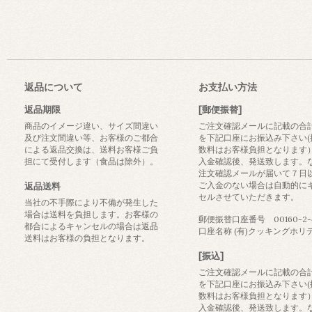
返品について
お支払い方法
返品期限
[郵便振替]
商品のイメージ違い、サイズ間違い
ご注文確認メールに記載の合
及び注文間違い等、お客様のご都合
を下記口座にお振込み下さい(
による返品交換は、送料お客様ご負
数料はお客様負担となります
担にて受付します（食品は除外）。
入金確認後、発送致します。
注文確認メールが届いて７日
ご入金のない場合は自動的に
返品送料
セルさせていただきます。
当社の不手際により不備が発生した
場合は送料を負担します。お客様の
郵便振替口座番号 00160-2-4
都合によるキャンセルの場合は返品
口座名称 (有)クッキングホリ
送料はお客様の負担となります。
[振込]
ご注文確認メールに記載の合
を下記口座にお振込み下さい(
数料はお客様負担となります
入金確認後、発送致します。