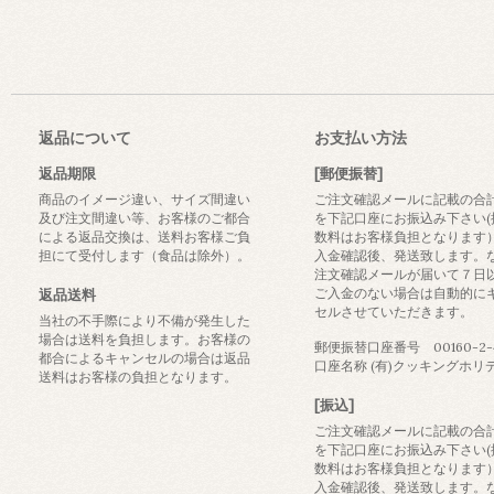
返品について
お支払い方法
返品期限
[郵便振替]
商品のイメージ違い、サイズ間違い
ご注文確認メールに記載の合
及び注文間違い等、お客様のご都合
を下記口座にお振込み下さい(
による返品交換は、送料お客様ご負
数料はお客様負担となります
担にて受付します（食品は除外）。
入金確認後、発送致します。
注文確認メールが届いて７日
ご入金のない場合は自動的に
返品送料
セルさせていただきます。
当社の不手際により不備が発生した
場合は送料を負担します。お客様の
郵便振替口座番号 00160-2-4
都合によるキャンセルの場合は返品
口座名称 (有)クッキングホリ
送料はお客様の負担となります。
[振込]
ご注文確認メールに記載の合
を下記口座にお振込み下さい(
数料はお客様負担となります
入金確認後、発送致します。